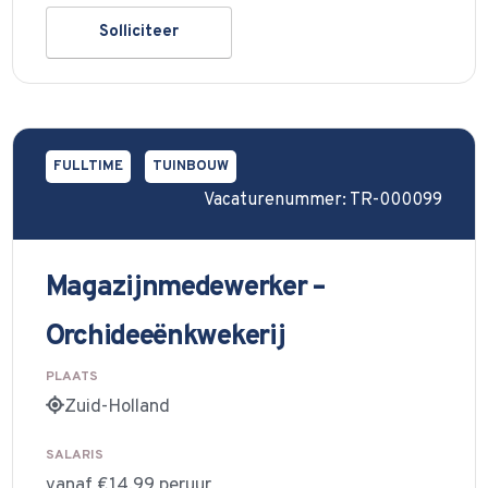
Solliciteer
FULLTIME
TUINBOUW
Vacaturenummer: TR-000099
Magazijnmedewerker –
Orchideeënkwekerij
PLAATS
Zuid-Holland
SALARIS
vanaf €14,99 peruur